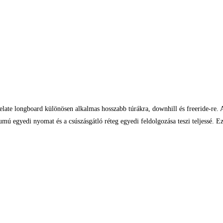
elate longboard különösen alkalmas hosszabb túrákra, downhill és freeride-re
umú egyedi nyomat és a csúszásgátló réteg egyedi feldolgozása teszi teljessé.