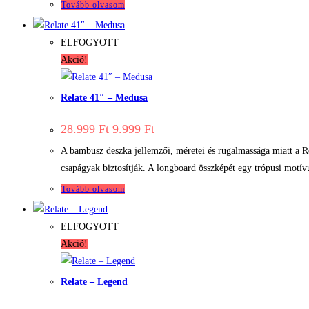
Tovább olvasom
ELFOGYOTT
Akció!
Relate 41″ – Medusa
Original
Current
28.999
Ft
9.999
Ft
price
price
was:
is:
A bambusz deszka jellemzői, méretei és rugalmassága miatt a R
28.999 Ft.
9.999 Ft.
csapágyak biztosítják. A longboard összképét egy trópusi motív
Tovább olvasom
ELFOGYOTT
Akció!
Relate – Legend