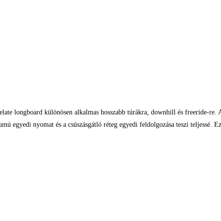
elate longboard különösen alkalmas hosszabb túrákra, downhill és freeride-re
umú egyedi nyomat és a csúszásgátló réteg egyedi feldolgozása teszi teljessé.