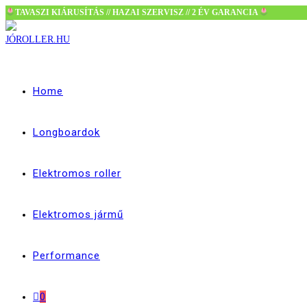
TAVASZI KIÁRUSÍTÁS // HAZAI SZERVISZ // 2 ÉV GARANCIA
Skip
to
content
Home
Longboardok
Elektromos roller
Elektromos jármű
Performance
0