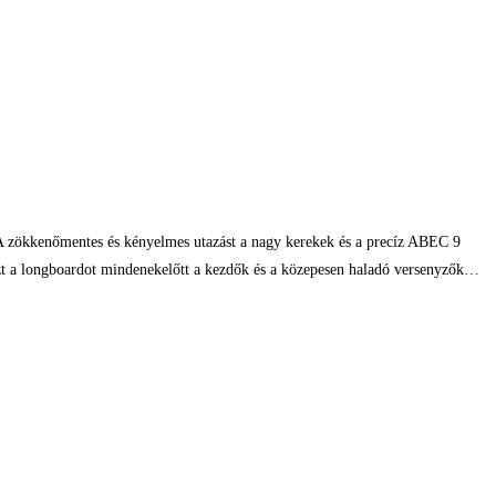
. A zökkenőmentes és kényelmes utazást a nagy kerekek és a precíz ABEC 9
 Ezt a longboardot mindenekelőtt a kezdők és a közepesen haladó versenyzők…