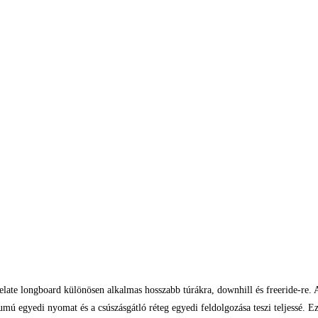
elate longboard különösen alkalmas hosszabb túrákra, downhill és freeride-re
umú egyedi nyomat és a csúszásgátló réteg egyedi feldolgozása teszi teljessé.