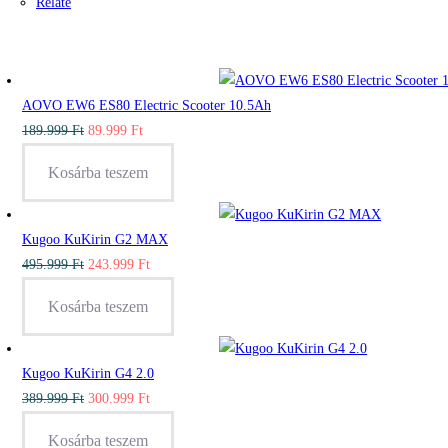
Relate
AOVO EW6 ES80 Electric Scooter 10.5Ah
Original
Current
189.999
Ft
89.999
Ft
price
price
Kosárba teszem
was:
is:
189.999 Ft.
89.999 Ft.
Kugoo KuKirin G2 MAX
Original
Current
495.999
Ft
243.999
Ft
price
price
Kosárba teszem
was:
is:
495.999 Ft.
243.999 Ft.
Kugoo KuKirin G4 2.0
Original
Current
389.999
Ft
300.999
Ft
price
price
Kosárba teszem
was:
is: