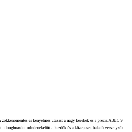
. A zökkenőmentes és kényelmes utazást a nagy kerekek és a precíz ABEC 9
 Ezt a longboardot mindenekelőtt a kezdők és a közepesen haladó versenyzők…