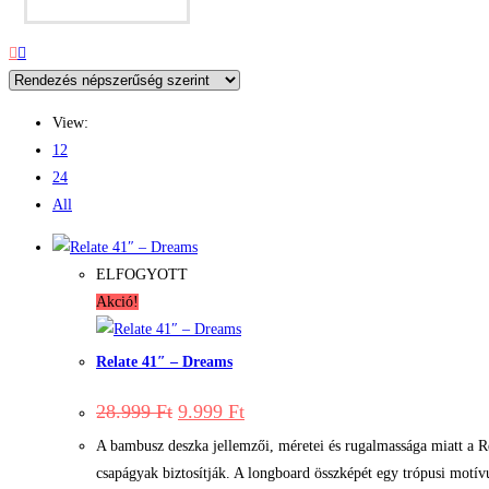
389.999 Ft.
300.999 Ft.
View:
12
24
All
ELFOGYOTT
Akció!
Relate 41″ – Dreams
Original
Current
28.999
Ft
9.999
Ft
price
price
was:
is:
A bambusz deszka jellemzői, méretei és rugalmassága miatt a R
28.999 Ft.
9.999 Ft.
csapágyak biztosítják. A longboard összképét egy trópusi motív