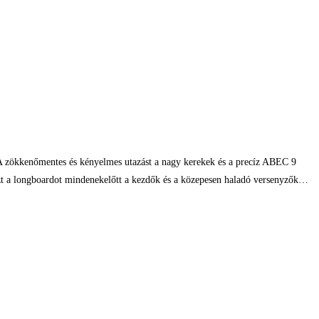
. A zökkenőmentes és kényelmes utazást a nagy kerekek és a precíz ABEC 9
 Ezt a longboardot mindenekelőtt a kezdők és a közepesen haladó versenyzők…