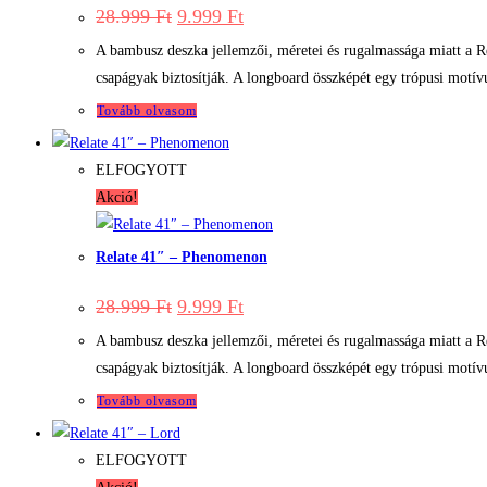
Original
Current
28.999
Ft
9.999
Ft
price
price
was:
is:
A bambusz deszka jellemzői, méretei és rugalmassága miatt a R
28.999 Ft.
9.999 Ft.
csapágyak biztosítják. A longboard összképét egy trópusi motív
Tovább olvasom
ELFOGYOTT
Akció!
Relate 41″ – Phenomenon
Original
Current
28.999
Ft
9.999
Ft
price
price
was:
is:
A bambusz deszka jellemzői, méretei és rugalmassága miatt a R
28.999 Ft.
9.999 Ft.
csapágyak biztosítják. A longboard összképét egy trópusi motív
Tovább olvasom
ELFOGYOTT