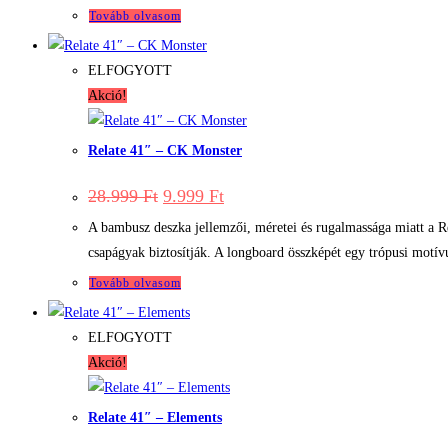
Tovább olvasom
ELFOGYOTT
Akció!
Relate 41″ – CK Monster
Original
Current
28.999
Ft
9.999
Ft
price
price
was:
is:
A bambusz deszka jellemzői, méretei és rugalmassága miatt a R
28.999 Ft.
9.999 Ft.
csapágyak biztosítják. A longboard összképét egy trópusi motív
Tovább olvasom
ELFOGYOTT
Akció!
Relate 41″ – Elements