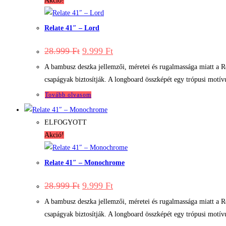
Akció!
Relate 41″ – Lord
Original
Current
28.999
Ft
9.999
Ft
price
price
was:
is:
A bambusz deszka jellemzői, méretei és rugalmassága miatt a R
28.999 Ft.
9.999 Ft.
csapágyak biztosítják. A longboard összképét egy trópusi motív
Tovább olvasom
ELFOGYOTT
Akció!
Relate 41″ – Monochrome
Original
Current
28.999
Ft
9.999
Ft
price
price
was:
is:
A bambusz deszka jellemzői, méretei és rugalmassága miatt a R
28.999 Ft.
9.999 Ft.
csapágyak biztosítják. A longboard összképét egy trópusi motív