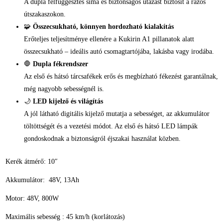
A dupla felfüggesztés sima és biztonságos utazást biztosít a rázós
útszakaszokon.
🧩
Összecsukható, könnyen hordozható kialakítás
Erőteljes teljesítménye ellenére a Kukirin A1 pillanatok alatt
összecsukható – ideális autó csomagtartójába, lakásba vagy irodába.
🛑
Dupla fékrendszer
Az első és hátsó tárcsafékek erős és megbízható fékezést garantálnak,
még nagyobb sebességnél is.
🌙
LED kijelző és világítás
A jól látható digitális kijelző mutatja a sebességet, az akkumulátor
töltöttségét és a vezetési módot. Az első és hátsó LED lámpák
gondoskodnak a biztonságról éjszakai használat közben.
Kerék átmérő: 10″
Akkumulátor: 48V, 13Ah
Motor: 48V, 800W
Maximális sebesség : 45 km/h (korlátozás)