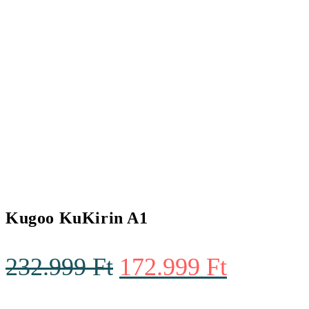
Kugoo KuKirin A1
Original
Current
232.999
Ft
172.999
Ft
price
price