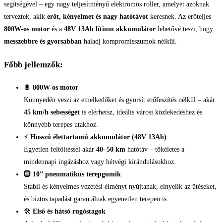
segítségével – egy nagy teljesítményű elektromos roller, amelyet azoknak
terveztek, akik
erőt, kényelmet és nagy hatótávot
keresnek. Az erőteljes
800W-os motor
és a
48V 13Ah lítium akkumulátor
lehetővé teszi, hogy
messzebbre és gyorsabban
haladj kompromisszumok nélkül.
Főbb jellemzők:
🔋
800W-os motor
Könnyedén veszi az emelkedőket és gyorsít erőfeszítés nélkül – akár
45 km/h sebességet
is elérhetsz, ideális városi közlekedéshez és
könnyebb terepes utakhoz.
⚡
Hosszú élettartamú akkumulátor (48V 13Ah)
Egyetlen feltöltéssel akár
40–50 km
hatótáv – tökéletes a
mindennapi ingázáshoz vagy hétvégi kirándulásokhoz.
🛞
10” pneumatikus terepgumik
Stabil és kényelmes vezetési élményt nyújtanak, elnyelik az ütéseket,
és biztos tapadást garantálnak egyenetlen terepen is.
🛠️
Első és hátsó rugóstagok