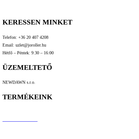
Tanúsítványok
KERESSEN MINKET
Telefon: +36 20 407 4208
Email: uzlet@joroller.hu
Hétfő – Péntek: 9:30 – 16:00
ÜZEMELTETŐ
NEWDAWN s.r.o.
TERMÉKEINK
Longboardok
Elektromos rollerek
Elektromos járművek
Performance rollerek