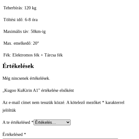
Teherbírás: 120 kg
Töltési idő: 6-8 óra
Maximális táv: 50km-ig
Max. emelkedő: 20°
Fék: Elektromos fék + Tárcsa fék
Értékelések
Még nincsenek értékelések.
„Kugoo KuKirin A1” értékelése elsőként
Az e-mail címet nem tesszük közzé.
A kötelező mezőket
*
karakterrel
jelöltük
A te értékelésed
*
Értékelésed
*