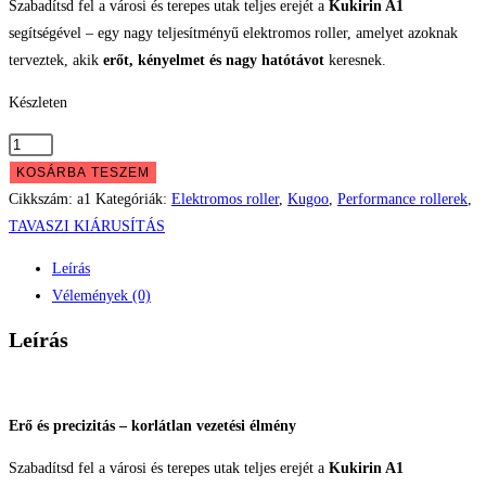
was:
is:
Szabadítsd fel a városi és terepes utak teljes erejét a
Kukirin A1
segítségével – egy nagy teljesítményű elektromos roller, amelyet azoknak
232.999 Ft.
172.999 
terveztek, akik
erőt, kényelmet és nagy hatótávot
keresnek.
Készleten
Kugoo
KuKirin
KOSÁRBA TESZEM
A1
Cikkszám:
a1
Kategóriák:
Elektromos roller
,
Kugoo
,
Performance rollerek
,
mennyiség
TAVASZI KIÁRUSÍTÁS
Leírás
Vélemények (0)
Leírás
Erő és precizitás – korlátlan vezetési élmény
Szabadítsd fel a városi és terepes utak teljes erejét a
Kukirin A1