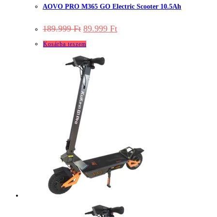
AOVO PRO M365 GO Electric Scooter 10.5Ah
Original
Current
189.999
Ft
89.999
Ft
price
price
was:
is:
Kosárba teszem
189.999 Ft.
89.999 Ft.