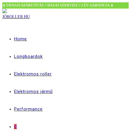
🌷TAVASZI KIÁRUSÍTÁS // HAZAI SZERVISZ // 2 ÉV GARANCIA 🌷
Skip
to
content
Home
Longboardok
Elektromos roller
Elektromos jármű
Performance
0