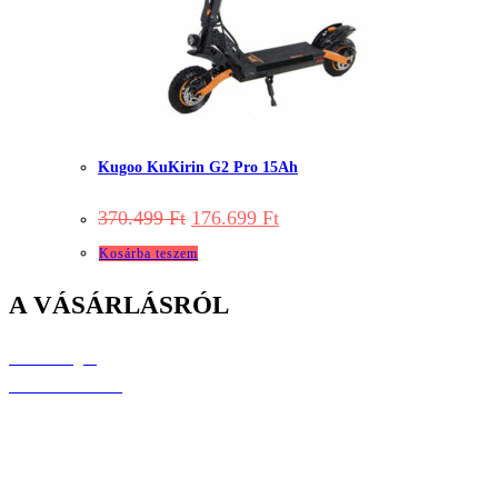
Kugoo KuKirin G2 Pro 15Ah
Original
Current
370.499
Ft
176.699
Ft
price
price
was:
is:
Kosárba teszem
370.499 Ft.
176.699 Ft.
A VÁSÁRLÁSRÓL
Elérhetőségek
Árak és kiszállítás
Fizetési lehetőségek
Raklamáció és jótállás
Általános szerződési feltételek
Személyes adatok védelme