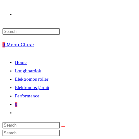
Toggle
website
0
Menu
Close
search
Home
Longboardok
Elektromos roller
Elektromos jármű
Performance
0
Toggle
website
search