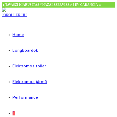
🌷TAVASZI KIÁRUSÍTÁS // HAZAI SZERVISZ // 2 ÉV GARANCIA 🌷
Skip
to
content
Home
Longboardok
Elektromos roller
Elektromos jármű
Performance
0