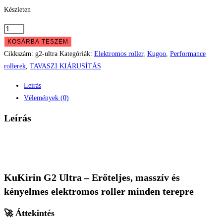
Készleten
Kugoo
KuKirin
KOSÁRBA TESZEM
G2
Cikkszám:
g2-ultra
Kategóriák:
Elektromos roller
,
Kugoo
,
Performance
Ultra
rollerek
,
TAVASZI KIÁRUSÍTÁS
mennyiség
Leírás
Vélemények (0)
Leírás
KuKirin G2 Ultra – Erőteljes, masszív és
kényelmes elektromos roller minden terepre
🚀
Áttekintés