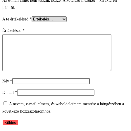
Az e-mail címet nem tesszük közzé.
A kötelező mezőket
*
karakterrel
jelöltük
A te értékelésed
*
Értékelésed
*
Név
*
E-mail
*
A nevem, e-mail címem, és weboldalcímem mentése a böngészőben a
következő hozzászólásomhoz.