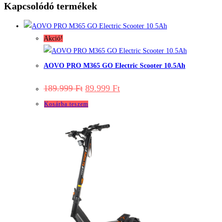
Kapcsolódó termékek
Akció!
AOVO PRO M365 GO Electric Scooter 10.5Ah
Original
Current
189.999
Ft
89.999
Ft
price
price
was:
is:
Kosárba teszem
189.999 Ft.
89.999 Ft.