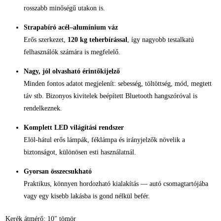
rosszabb minőségű utakon is.
Strapabíró acél–alumínium váz
Erős szerkezet,
120 kg teherbírással
, így nagyobb testalkatú
felhasználók számára is megfelelő.
Nagy, jól olvasható érintőkijelző
Minden fontos adatot megjelenít: sebesség, töltöttség, mód, megtett
táv stb. Bizonyos kivitelek beépített Bluetooth hangszóróval is
rendelkeznek.
Komplett LED világítási rendszer
Elöl-hátul erős lámpák, féklámpa és irányjelzők növelik a
biztonságot, különösen esti használatnál.
Gyorsan összecsukható
Praktikus, könnyen hordozható kialakítás — autó csomagtartójába
vagy egy kisebb lakásba is gond nélkül befér.
Kerék átmérő: 10″ tömör