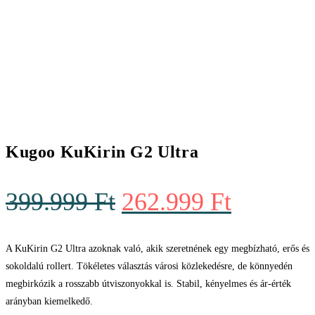
Kugoo KuKirin G2 Ultra
Original
Current
399.999
Ft
262.999
Ft
price
price
was:
is:
A KuKirin G2 Ultra azoknak való, akik szeretnének egy megbízható, erős és
sokoldalú rollert. Tökéletes választás városi közlekedésre, de könnyedén
399.999 Ft.
262.999 
megbirkózik a rosszabb útviszonyokkal is. Stabil, kényelmes és ár-érték
arányban kiemelkedő.