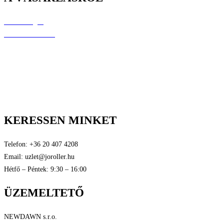
Elérhetőségek
Árak és kiszállítás
Fizetési lehetőségek
Raklamáció és jótállás
Általános szerződési feltételek
Személyes adatok védelme
Tanúsítványok
KERESSEN MINKET
Telefon: +36 20 407 4208
Email: uzlet@joroller.hu
Hétfő – Péntek: 9:30 – 16:00
ÜZEMELTETŐ
NEWDAWN s.r.o.