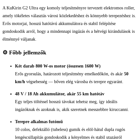
A KuKirin G2 Ultra egy komoly teljesítményre tervezett elektromos roller,
amely tökéletes választás városi közlekedéshez és könnyebb terepezéshez is.
Erős motorjai, hosszú hatótávú akkumulátora és stabil felépítése
gondoskodik arról, hogy a mindennapi ingázás és a hétvégi kirándulások is
élménnyé váljanak.
⚙️
Főbb jellemzők
Két darab 800 W-os motor (összesen 1600 W)
Erős gyorsulás, határozott teljesítmény emelkedőkön, és akár
50
km/h
végsebesség — bőven elég városba és terepre egyaránt.
48 V / 18 Ah akkumulátor, akár 55 km hatótáv
Egy teljes töltéssel hosszú távokat tehetsz meg, így ideális
ingázóknak és azoknak is, akik szeretnek messzebbre kiruccanni.
Terepre alkalmas futómű
10 colos, defektálló (tubeless) gumik és elöl-hátul dupla rugós
lengéscsillapítás gondoskodik a kényelmes és stabil utazásról