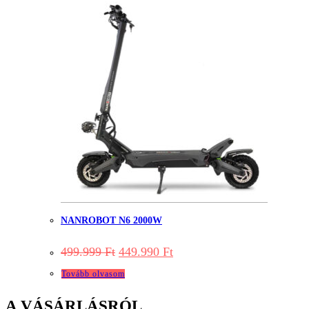
NANROBOT N6 2000W
Original
Current
499.999
Ft
449.990
Ft
price
price
was:
is:
Tovább olvasom
499.999 Ft.
449.990 Ft.
A VÁSÁRLÁSRÓL