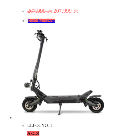
Original
Current
267.999
Ft
207.999
Ft
price
price
was:
is:
Kosárba teszem
267.999 Ft.
207.999 Ft.
ELFOGYOTT
Akció!