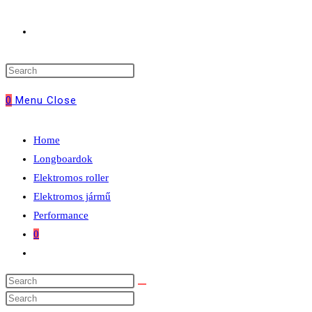
Toggle
website
0
Menu
Close
search
Home
Longboardok
Elektromos roller
Elektromos jármű
Performance
0
Toggle
website
search