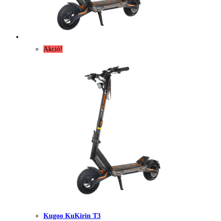
Akció!
Kugoo KuKirin T3