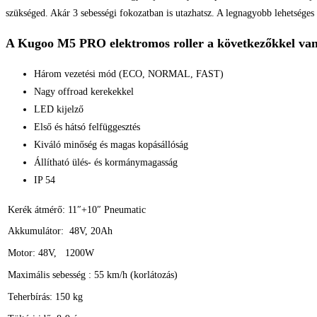
szükséged. Akár 3 sebességi fokozatban is utazhatsz. A legnagyobb lehetséges 
A Kugoo M5 PRO elektromos roller a következőkkel van 
Három vezetési mód (ECO, NORMAL, FAST)
Nagy offroad kerekekkel
LED kijelző
Első és hátsó felfüggesztés
Kiváló minőség és magas kopásállóság
Állítható ülés- és kormánymagasság
IP 54
Kerék átmérő: 11″+10″ Pneumatic
Akkumulátor: 48V, 20Ah
Motor: 48V, 1200W
Maximális sebesség : 55 km/h (korlátozás)
Teherbírás: 150 kg