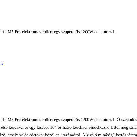
 Kirin M5 Pro elektromos rollert egy szupererős 1200W-os motorral.
Ft.
ek
oo Kirin M5 Pro elektromos rollert egy szupererős 1200W-os motorral. Összecs
lső kerékkel és egy kisebb, 10″-os hátsó kerékkel rendelkezik. Ettől még stílus
elző, amely valós adatokat közöl az utazásodról. A kiváló minőségű kettős tárcs