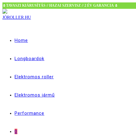
🌷TAVASZI KIÁRUSÍTÁS // HAZAI SZERVISZ // 2 ÉV GARANCIA 🌷
Skip
to
content
Home
Longboardok
Elektromos roller
Elektromos jármű
Performance
0