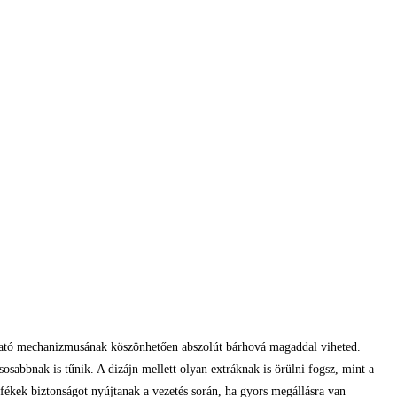
ukható mechanizmusának köszönhetően abszolút bárhová magaddal viheted.
osabbnak is tűnik. A dizájn mellett olyan extráknak is örülni fogsz, mint a
afékek biztonságot nyújtanak a vezetés során, ha gyors megállásra van