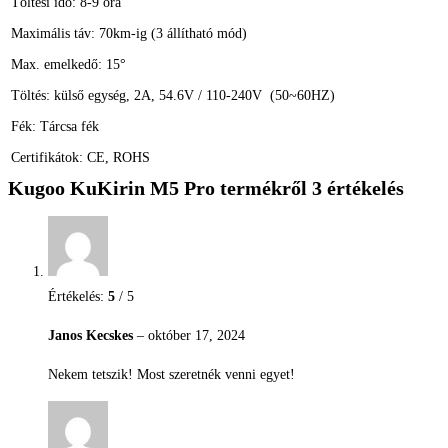
Töltési idő: 8-9 óra
Maximális táv: 70km-ig (3 állítható mód)
Max. emelkedő: 15°
Töltés: külső egység, 2A, 54.6V / 110-240V (50~60HZ)
Fék: Tárcsa fék
Certifikátok: CE, ROHS
Kugoo KuKirin M5 Pro
termékről 3 értékelés
Értékelés:
5
/ 5
Janos Kecskes
–
október 17, 2024
Nekem tetszik! Most szeretnék venni egyet!