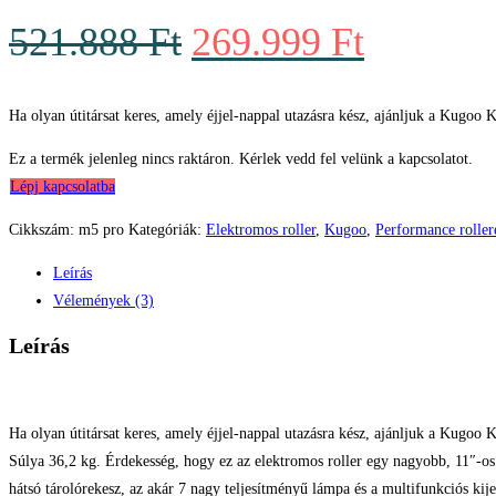
Original
Current
521.888
Ft
269.999
Ft
price
price
was:
is:
Ha olyan útitársat keres, amely éjjel-nappal utazásra kész, ajánljuk a Kugoo
521.888 Ft.
269.999 
Ez a termék jelenleg nincs raktáron. Kérlek vedd fel velünk a kapcsolatot.
Lépj kapcsolatba
Cikkszám:
m5 pro
Kategóriák:
Elektromos roller
,
Kugoo
,
Performance roller
Leírás
Vélemények (3)
Leírás
Ha olyan útitársat keres, amely éjjel-nappal utazásra kész, ajánljuk a Kug
Súlya 36,2 kg. Érdekesség, hogy ez az elektromos roller egy nagyobb, 11″-os e
hátsó tárolórekesz, az akár 7 nagy teljesítményű lámpa és a multifunkciós kij