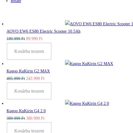
Relate
AOVO EW6 ES80 Electric Scooter 10.5Ah
Original
Current
189.999
Ft
89.999
Ft
price
price
Kosárba teszem
was:
is:
189.999 Ft.
89.999 Ft.
Kugoo KuKirin G2 MAX
Original
Current
495.999
Ft
243.999
Ft
price
price
Kosárba teszem
was:
is:
495.999 Ft.
243.999 Ft.
Kugoo KuKirin G4 2.0
Original
Current
389.999
Ft
300.999
Ft
price
price
Kosárba teszem
was:
is: