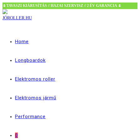
🌷TAVASZI KIÁRUSÍTÁS // HAZAI SZERVISZ // 2 ÉV GARANCIA 🌷
Skip
to
content
Home
Longboardok
Elektromos roller
Elektromos jármű
Performance
0