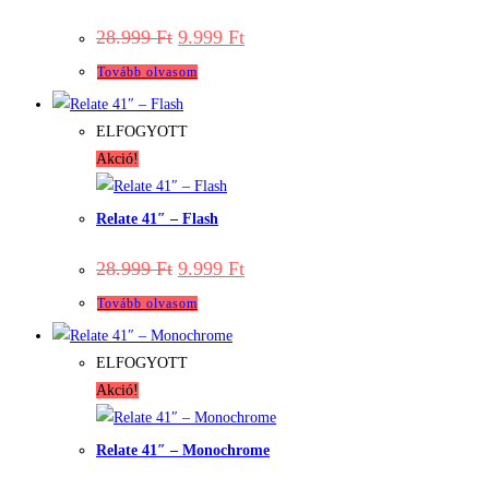
Original
Current
28.999
Ft
9.999
Ft
price
price
was:
is:
Tovább olvasom
28.999 Ft.
9.999 Ft.
ELFOGYOTT
Akció!
Relate 41″ – Flash
Original
Current
28.999
Ft
9.999
Ft
price
price
was:
is:
Tovább olvasom
28.999 Ft.
9.999 Ft.
ELFOGYOTT
Akció!
Relate 41″ – Monochrome