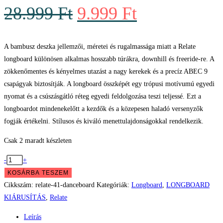
Original
Current
28.999
Ft
9.999
Ft
price
price
was:
is:
A bambusz deszka jellemzői, méretei és rugalmassága miatt a Relate
longboard különösen alkalmas hosszabb túrákra, downhill és freeride-re. A
28.999 Ft.
9.999 Ft.
zökkenőmentes és kényelmes utazást a nagy kerekek és a precíz ABEC 9
csapágyak biztosítják. A longboard összképét egy trópusi motívumú egyedi
nyomat és a csúszásgátló réteg egyedi feldolgozása teszi teljessé. Ezt a
longboardot mindenekelőtt a kezdők és a közepesen haladó versenyzők
fogják értékelni. Stílusos és kiváló menettulajdonságokkal rendelkezik.
Csak 2 maradt készleten
Relate
-
+
41"
KOSÁRBA TESZEM
-
Cikkszám:
relate-41-danceboard
Kategóriák:
Longboard
,
LONGBOARD
Danceboard
KIÁRUSÍTÁS
,
Relate
mennyiség
Leírás