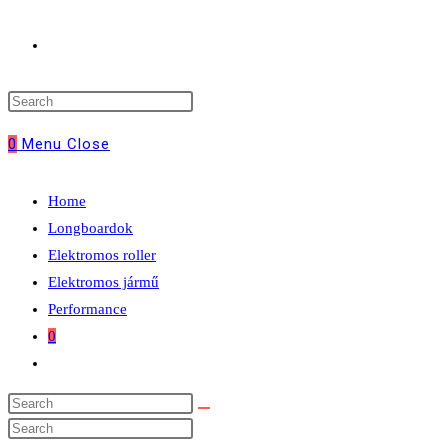
Toggle
website
0
Menu
Close
search
Home
Longboardok
Elektromos roller
Elektromos jármű
Performance
0
Toggle
website
search