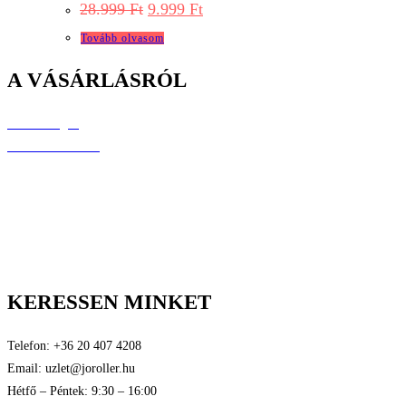
Original
Current
28.999
Ft
9.999
Ft
price
price
was:
is:
Tovább olvasom
28.999 Ft.
9.999 Ft.
A VÁSÁRLÁSRÓL
Elérhetőségek
Árak és kiszállítás
Fizetési lehetőségek
Raklamáció és jótállás
Általános szerződési feltételek
Személyes adatok védelme
Tanúsítványok
KERESSEN MINKET
Telefon: +36 20 407 4208
Email: uzlet@joroller.hu
Hétfő – Péntek: 9:30 – 16:00