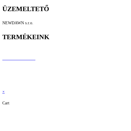
ÜZEMELTETŐ
NEWDAWN s.r.o.
TERMÉKEINK
Longboardok
Elektromos rollerek
Elektromos járművek
Performance rollerek
×
Cart