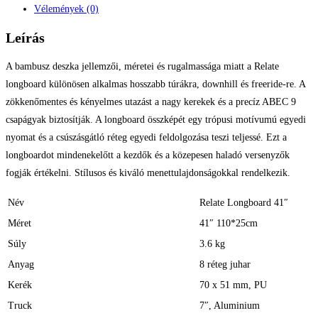
Vélemények (0)
Leírás
A bambusz deszka jellemzői, méretei és rugalmassága miatt a Relate
longboard különösen alkalmas hosszabb túrákra, downhill és freeride-re. A
zökkenőmentes és kényelmes utazást a nagy kerekek és a precíz ABEC 9
csapágyak biztosítják. A longboard összképét egy trópusi motívumú egyedi
nyomat és a csúszásgátló réteg egyedi feldolgozása teszi teljessé. Ezt a
longboardot mindenekelőtt a kezdők és a közepesen haladó versenyzők
fogják értékelni. Stílusos és kiváló menettulajdonságokkal rendelkezik.
Név
Relate Longboard 41″
Méret
41″ 110*25cm
Súly
3.6 kg
Anyag
8 réteg juhar
Kerék
70 x 51 mm, PU
Truck
7″, Aluminium