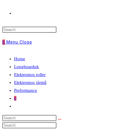
Toggle
website
0
Menu
Close
search
Home
Longboardok
Elektromos roller
Elektromos jármű
Performance
0
Toggle
website
search