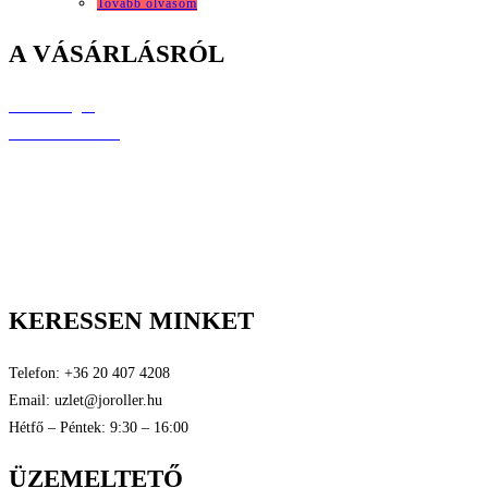
was:
is:
Tovább olvasom
28.999 Ft.
9.999 Ft.
A VÁSÁRLÁSRÓL
Elérhetőségek
Árak és kiszállítás
Fizetési lehetőségek
Raklamáció és jótállás
Általános szerződési feltételek
Személyes adatok védelme
Tanúsítványok
KERESSEN MINKET
Telefon: +36 20 407 4208
Email: uzlet@joroller.hu
Hétfő – Péntek: 9:30 – 16:00
ÜZEMELTETŐ