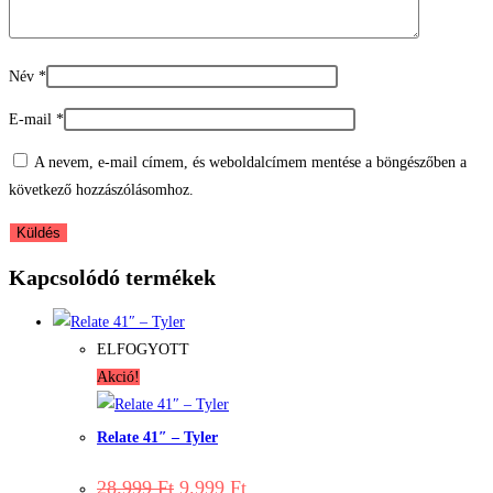
Név
*
E-mail
*
A nevem, e-mail címem, és weboldalcímem mentése a böngészőben a
következő hozzászólásomhoz.
Kapcsolódó termékek
ELFOGYOTT
Akció!
Relate 41″ – Tyler
Original
Current
28.999
Ft
9.999
Ft