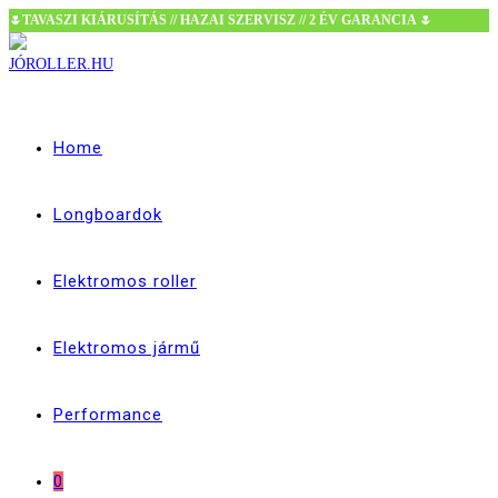
🌷TAVASZI KIÁRUSÍTÁS // HAZAI SZERVISZ // 2 ÉV GARANCIA 🌷
Skip
to
content
Home
Longboardok
Elektromos roller
Elektromos jármű
Performance
0