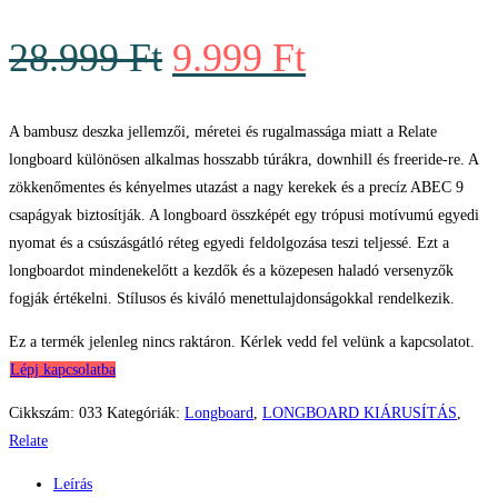
Original
Current
28.999
Ft
9.999
Ft
price
price
was:
is:
A bambusz deszka jellemzői, méretei és rugalmassága miatt a Relate
longboard különösen alkalmas hosszabb túrákra, downhill és freeride-re. A
28.999 Ft.
9.999 Ft.
zökkenőmentes és kényelmes utazást a nagy kerekek és a precíz ABEC 9
csapágyak biztosítják. A longboard összképét egy trópusi motívumú egyedi
nyomat és a csúszásgátló réteg egyedi feldolgozása teszi teljessé. Ezt a
longboardot mindenekelőtt a kezdők és a közepesen haladó versenyzők
fogják értékelni. Stílusos és kiváló menettulajdonságokkal rendelkezik.
Ez a termék jelenleg nincs raktáron. Kérlek vedd fel velünk a kapcsolatot.
Lépj kapcsolatba
Cikkszám:
033
Kategóriák:
Longboard
,
LONGBOARD KIÁRUSÍTÁS
,
Relate
Leírás