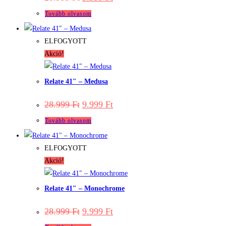
price
price
was:
is:
Tovább olvasom
28.999 Ft.
9.999 Ft.
ELFOGYOTT
Akció!
Relate 41″ – Medusa
Original
Current
28.999
Ft
9.999
Ft
price
price
was:
is:
Tovább olvasom
28.999 Ft.
9.999 Ft.
ELFOGYOTT
Akció!
Relate 41″ – Monochrome
Original
Current
28.999
Ft
9.999
Ft
price
price