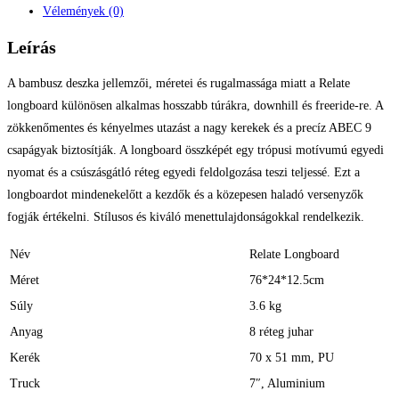
Vélemények (0)
Leírás
A bambusz deszka jellemzői, méretei és rugalmassága miatt a Relate
longboard különösen alkalmas hosszabb túrákra, downhill és freeride-re. A
zökkenőmentes és kényelmes utazást a nagy kerekek és a precíz ABEC 9
csapágyak biztosítják. A longboard összképét egy trópusi motívumú egyedi
nyomat és a csúszásgátló réteg egyedi feldolgozása teszi teljessé. Ezt a
longboardot mindenekelőtt a kezdők és a közepesen haladó versenyzők
fogják értékelni. Stílusos és kiváló menettulajdonságokkal rendelkezik.
Név
Relate Longboard
Méret
76*24*12.5cm
Súly
3.6 kg
Anyag
8 réteg juhar
Kerék
70 x 51 mm, PU
Truck
7″, Aluminium