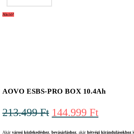
389.999 Ft.
300.999 Ft.
Akció!
AOVO ESBS-PRO BOX 10.4Ah
Original
Current
213.499
Ft
144.999
Ft
price
price
was:
is:
Akár
városi közlekedéshez
,
bevásárláshoz
, akár
hétvégi kirándulásokhoz
k