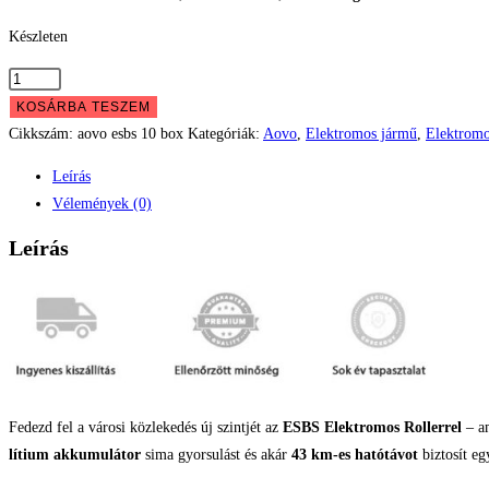
213.499 Ft.
144.999 
Készleten
AOVO
ESBS-
KOSÁRBA TESZEM
PRO
Cikkszám:
aovo esbs 10 box
Kategóriák:
Aovo
,
Elektromos jármű
,
Elektromo
BOX
Leírás
10.4Ah
Vélemények (0)
mennyiség
Leírás
Fedezd fel a városi közlekedés új szintjét az
ESBS Elektromos Rollerrel
– a
lítium akkumulátor
sima gyorsulást és akár
43 km-es hatótávot
biztosít egy