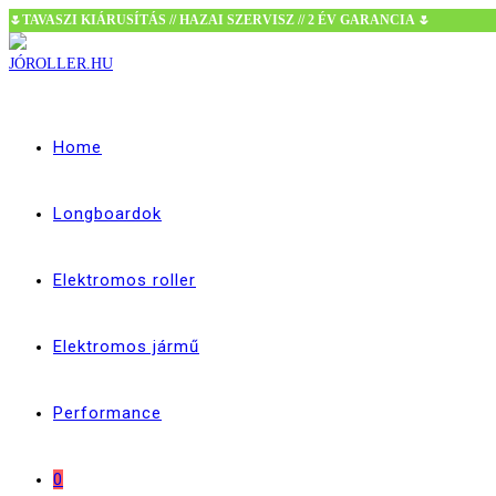
🌷TAVASZI KIÁRUSÍTÁS // HAZAI SZERVISZ // 2 ÉV GARANCIA 🌷
Skip
to
content
Home
Longboardok
Elektromos roller
Elektromos jármű
Performance
0