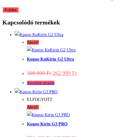
Kapcsolódó termékek
Akció!
Kugoo KuKirin G2 Ultra
Original
Current
399.999
Ft
262.999
Ft
price
price
was:
is:
Kosárba teszem
399.999 Ft.
262.999 Ft.
ELFOGYOTT
Akció!
Kugoo Kirin G3 PRO