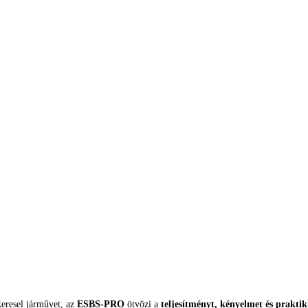
eresel járművet, az
ESBS-PRO
ötvözi a
teljesítményt, kényelmet és prakti