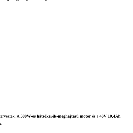
terveztek. A
500W-os hátsókerék-meghajtású motor
és a
48V 10,4Ah
z
.