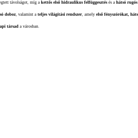
egtett távolságot, míg a
kettős első hidraulikus felfüggesztés
és a
hátsó rugós 
só doboz
, valamint a
teljes világítási rendszer
, amely
első fényszórókat, hát
pi társad
a városban.