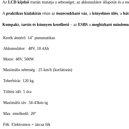
Az
LCD kijelző
tisztán mutatja a sebességet, az akkumulátor állapotát és a m
A
praktikus kialakítás
része az
összecsukható váz
, a
kényelmes ülés
, a
hát
Kompakt, tartós és könnyen kezelhető
– az
ESBS
a
megbízható mindenna
Kerék átmérő: 14″ pneumatikus
Akkumulátor: 48V, 10.4Ah
Motor: 48V, 500W
Maximális sebesség : 25 km/h (korlátozás)
Teherbírás: 120 kg
Töltési idő: 5 óra
Maximális táv: 34-43km-ig
Max. emelkedő: 20°
Fék: Elektromos + tárcsa fék