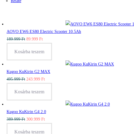
Relate
AOVO EW6 ES80 Electric Scooter 10.5Ah
Original
Current
189.999
Ft
89.999
Ft
price
price
Kosárba teszem
was:
is:
189.999 Ft.
89.999 Ft.
Kugoo KuKirin G2 MAX
Original
Current
495.999
Ft
243.999
Ft
price
price
Kosárba teszem
was:
is:
495.999 Ft.
243.999 Ft.
Kugoo KuKirin G4 2.0
Original
Current
389.999
Ft
300.999
Ft
price
price
Kosárba teszem
was:
is: