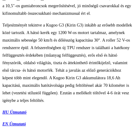
a 10,5″-os gumiabroncsok megerősítésével, jó minőségű csavarokkal és egy
kifinomultabb összecsukható mechanizmussal ért el.
Teljesítményét tekintve a Kugoo G3 (Kirin G3) inkább az erősebb modellek
közé tartozik. A hátsó kerék egy 1200 W-os motort tartalmaz, amelynek
maximális sebessége 50 km/h és dőlésszög kapacitása 30°. A roller 52 V-os
rendszerre épül. A felszereltségben új TPU rendszer is található a hatékony
felfüggesztés érdekében (műanyag felfüggesztés), erős első és hátsó
fényszórók, oldalsó világítás, tiszta és áttekinthető érintőkijelző, valamint
első tárcsa- és hátsó motorfék. Tehát a javulás az előző generációkhoz
képest több mint elegendő. A Kugoo Kirin G3 akkumulátora 18,6 Ah
kapacitású, maximális hatótávolsága pedig feltöltéssel akár 70 kilométer is
lehet (vezetési stílustól függően). Ezután a mellékelt töltővel 4-6 órát vesz
igénybe a teljes feltöltés.
HU Útmutató
EN Útmutató