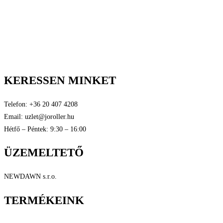
Fizetési lehetőségek
Raklamáció és jótállás
Általános szerződési feltételek
Személyes adatok védelme
Tanúsítványok
KERESSEN MINKET
Telefon: +36 20 407 4208
Email: uzlet@joroller.hu
Hétfő – Péntek: 9:30 – 16:00
ÜZEMELTETŐ
NEWDAWN s.r.o.
TERMÉKEINK