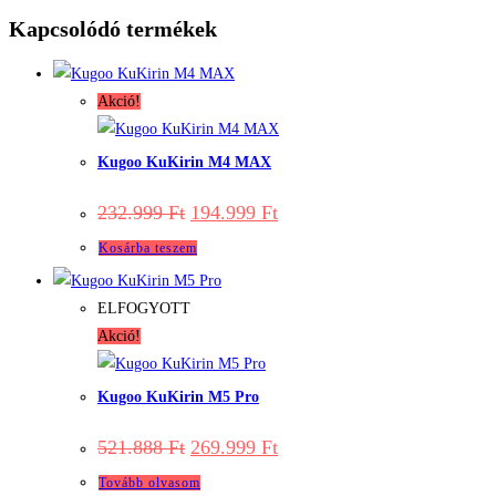
Kapcsolódó termékek
Akció!
Kugoo KuKirin M4 MAX
Original
Current
232.999
Ft
194.999
Ft
price
price
was:
is:
Kosárba teszem
232.999 Ft.
194.999 Ft.
ELFOGYOTT
Akció!
Kugoo KuKirin M5 Pro
Original
Current
521.888
Ft
269.999
Ft
price
price
was:
is:
Tovább olvasom