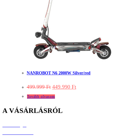
NANROBOT N6 2000W Silver/red
Original
Current
499.999
Ft
449.990
Ft
price
price
was:
is:
Tovább olvasom
499.999 Ft.
449.990 Ft.
A VÁSÁRLÁSRÓL
Elérhetőségek
Árak és kiszállítás