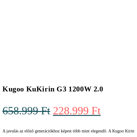
Kugoo KuKirin G3 1200W 2.0
Original
Current
658.999
Ft
228.999
Ft
price
price
was:
is:
A javulás az előző generációkhoz képest több mint elegendő. A Kugoo Kirin