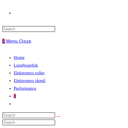
Toggle
website
0
Menu
Close
search
Home
Longboardok
Elektromos roller
Elektromos jármű
Performance
0
Toggle
website
search