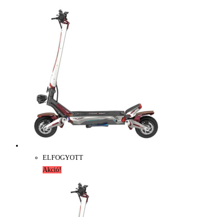
521.888 Ft.
269.999 Ft.
ELFOGYOTT
Akció!