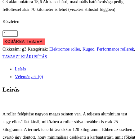
G3 akkumulátora 18,6 Ah kapacitású, maximális hatótávolsága pedig
658.999 Ft.
228.999 
feltöltéssel akár 70 kilométer is lehet (vezetési stílustól függően).
Készleten
Kugoo
KuKirin
KOSÁRBA TESZEM
G3
Cikkszám:
g3
Kategóriák:
Elektromos roller
,
Kugoo
,
Performance rollerek
,
1200W
TAVASZI KIÁRUSÍTÁS
2.0
Leírás
mennyiség
Vélemények (0)
Leírás
A roller felépítése nagyon magas szinten van. A teljesen alumínium test
nagy ellenállást kínál, miközben a roller súlya továbbra is csak 25
kilogramm. A termék teherbírása ekkor 120 kilogramm. Ebben az esetben a
gyártó úgy döntött, hogy minimálisra csökkenti a karbantartást, amit főként