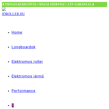
🌷TAVASZI KIÁRUSÍTÁS // HAZAI SZERVISZ // 2 ÉV GARANCIA 🌷
Skip
to
content
Home
Longboardok
Elektromos roller
Elektromos jármű
Performance
0